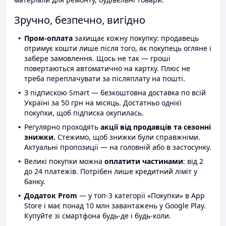
Зручно, безпечно, вигідно
Пром-оплата
захищає кожну покупку: продавець
отримує кошти лише після того, як покупець огляне і
забере замовлення. Щось не так — гроші
повертаються автоматично на картку. Плюс не
треба переплачувати за післяплату на пошті.
З підпискою Smart — безкоштовна доставка по всій
Україні за 50 грн на місяць. Достатньо однієї
покупки, щоб підписка окупилась.
Регулярно проходять
акції від продавців та сезонні
знижки.
Стежимо, щоб знижки були справжніми.
Актуальні пропозиції — на головній або в застосунку.
Великі покупки можна
оплатити частинами
: від 2
до 24 платежів. Потрібен лише кредитний ліміт у
банку.
Додаток Prom
— у топ-3 категорії «Покупки» в App
Store і має понад 10 млн завантажень у Google Play.
Купуйте зі смартфона будь-де і будь-коли.