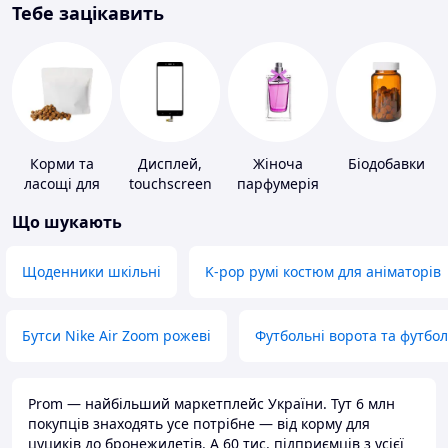
Тебе зацікавить
Корми та
Дисплей,
Жіноча
Біодобавки
ласощі для
touchscreen
парфумерія
домашніх
для телефонів
Що шукають
тварин і
птахів
Щоденники шкільні
K-pop румі костюм для аніматорів
Бутси Nike Air Zoom рожеві
Футбольні ворота та футбо
Prom — найбільший маркетплейс України. Тут 6 млн
покупців знаходять усе потрібне — від корму для
цуциків до бронежилетів. А 60 тис. підприємців з усієї