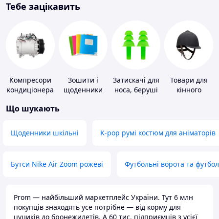
Тебе зацікавить
Компресори
Зошити і
Затискачі для
Товари для
кондиціонера
щоденники
носа, беруші
кінного
для плавання
спорту
Що шукають
Щоденники шкільні
K-pop румі костюм для аніматорів
Бутси Nike Air Zoom рожеві
Футбольні ворота та футбо
Prom — найбільший маркетплейс України. Тут 6 млн
покупців знаходять усе потрібне — від корму для
цуциків до бронежилетів. А 60 тис. підприємців з усієї