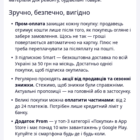
Зручно, безпечно, вигідно
Пром-оплата
захищає кожну покупку: продавець
отримує кошти лише після того, як покупець огляне і
забере замовлення. Щось не так — гроші
повертаються автоматично на картку. Плюс не
треба переплачувати за післяплату на пошті.
З підпискою Smart — безкоштовна доставка по всій
Україні за 50 грн на місяць. Достатньо однієї
покупки, щоб підписка окупилась.
Регулярно проходять
акції від продавців та сезонні
знижки.
Стежимо, щоб знижки були справжніми.
Актуальні пропозиції — на головній або в застосунку.
Великі покупки можна
оплатити частинами
: від 2
до 24 платежів. Потрібен лише кредитний ліміт у
банку.
Додаток Prom
— у топ-3 категорії «Покупки» в App
Store і має понад 10 млн завантажень у Google Play.
Купуйте зі смартфона будь-де і будь-коли.