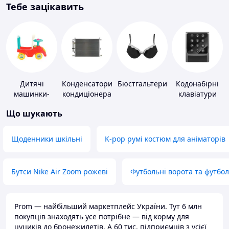
Тебе зацікавить
Дитячі
Конденсатори
Бюстгальтери
Кодонабірні
машинки-
кондиціонера
клавіатури
каталки
Що шукають
Щоденники шкільні
K-pop румі костюм для аніматорів
Бутси Nike Air Zoom рожеві
Футбольні ворота та футбо
Prom — найбільший маркетплейс України. Тут 6 млн
покупців знаходять усе потрібне — від корму для
цуциків до бронежилетів. А 60 тис. підприємців з усієї