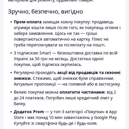
Зручно, безпечно, вигідно
Пром-оплата
захищає кожну покупку: продавець
отримує кошти лише після того, як покупець огляне і
забере замовлення. Щось не так — гроші
повертаються автоматично на картку. Плюс не
треба переплачувати за післяплату на пошті.
З підпискою Smart — безкоштовна доставка по всій
Україні за 50 грн на місяць. Достатньо однієї
покупки, щоб підписка окупилась.
Регулярно проходять
акції від продавців та сезонні
знижки.
Стежимо, щоб знижки були справжніми.
Актуальні пропозиції — на головній або в застосунку.
Великі покупки можна
оплатити частинами
: від 2
до 24 платежів. Потрібен лише кредитний ліміт у
банку.
Додаток Prom
— у топ-3 категорії «Покупки» в App
Store і має понад 10 млн завантажень у Google Play.
Купуйте зі смартфона будь-де і будь-коли.