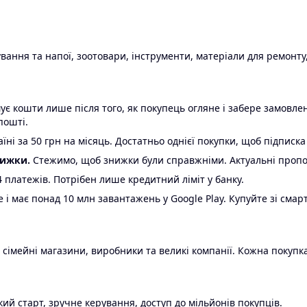
ання та напої, зоотовари, інструменти, матеріали для ремонту,
є кошти лише після того, як покупець огляне і забере замовл
пошті.
ні за 50 грн на місяць. Достатньо однієї покупки, щоб підписка
нижки.
Стежимо, щоб знижки були справжніми. Актуальні пропози
24 платежів. Потрібен лише кредитний ліміт у банку.
e і має понад 10 млн завантажень у Google Play. Купуйте зі смар
 сімейні магазини, виробники та великі компанії. Кожна покупка
ий старт, зручне керування, доступ до мільйонів покупців.