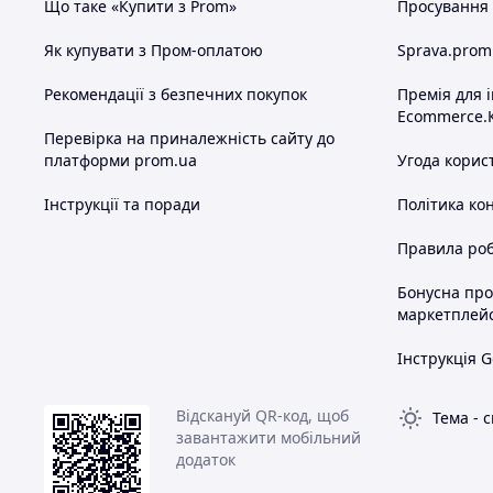
Що таке «Купити з Prom»
Просування в
Як купувати з Пром-оплатою
Sprava.prom
Рекомендації з безпечних покупок
Премія для 
Ecommerce.
Перевірка на приналежність сайту до
платформи prom.ua
Угода корис
Інструкції та поради
Політика ко
Правила роб
Бонусна пр
маркетплей
Інструкція G
Відскануй QR-код, щоб
Тема
-
с
завантажити мобільний
додаток