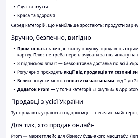
Одяг та взуття
Краса та здоров'я
Серед категорій, що найбільше зростають: продукти харчув
Зручно, безпечно, вигідно
Пром-оплата
захищає кожну покупку: продавець отриму
картку. Плюс не треба переплачувати за післяплату на 
З підпискою Smart — безкоштовна доставка по всій Украї
Регулярно проходять
акції від продавців та сезонні з
Великі покупки можна
оплатити частинами
: від 2 до 
Додаток Prom
— у топ-3 категорії «Покупки» в App Stor
Продавці з усієї України
Тут продають українські підприємці — невеликі майстерні,
Для тих, хто продає онлайн
Prom — маркетплейс для бізнесу будь-якого масштабу. Легк