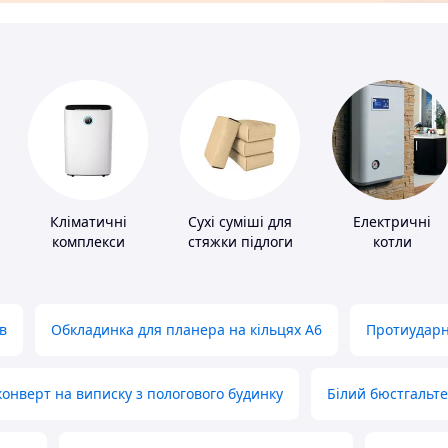
Кліматичні
Сухі суміші для
Електричні
комплекси
стяжки підлоги
котли
в
Обкладинка для планера на кільцях А6
Протиударн
нверт на виписку з пологового будинку
Білий бюстгальт