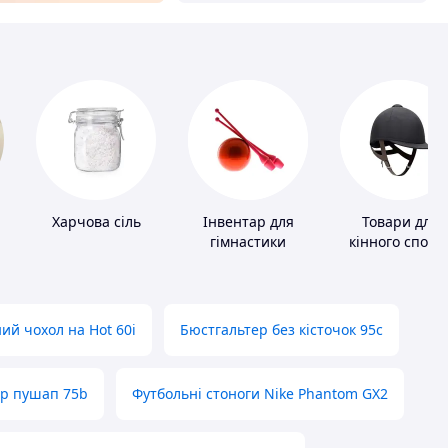
Харчова сіль
Інвентар для
Товари для
гімнастики
кінного спорт
ий чохол на Hot 60i
Бюстгальтер без кісточок 95с
ер пушап 75b
Футбольні стоноги Nike Phantom GX2