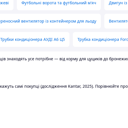
ожеві
Футбольні ворота та футбольний м'яч
Двигун із
реносний вентилятор із контейнером для льоду
Вентилят
Трубки кондиціонера АУДІ А6 Ц5
Трубка кондиціонера Ford
в знаходять усе потрібне — від корму для цуциків до бронежилет
ажуть самі покупці (дослідження Kantar, 2025). Порівнюйте пропо