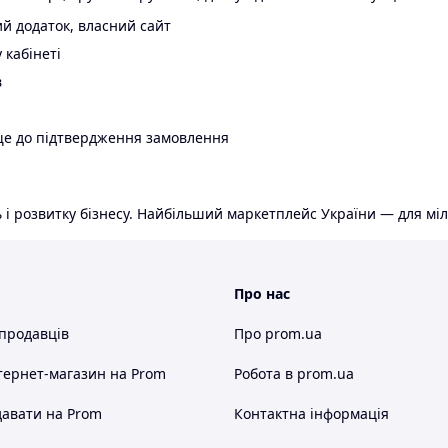
й додаток, власний сайт
 кабінеті
в
ще до підтвердження замовлення
 і розвитку бізнесу. Найбільший маркетплейс України — для міл
Про нас
 продавців
Про prom.ua
тернет-магазин
на Prom
Робота в prom.ua
авати на Prom
Контактна інформація