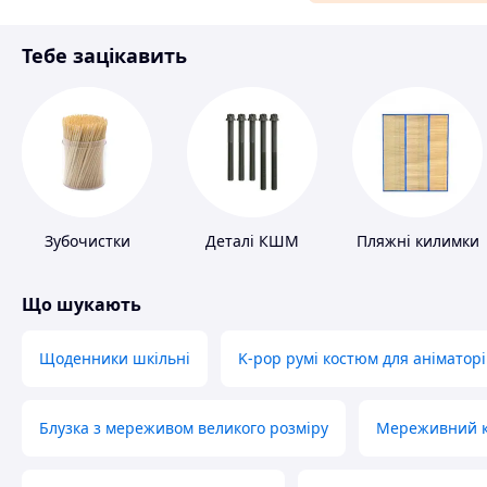
Матеріали для ремонту
Тебе зацікавить
Спорт і відпочинок
Зубочистки
Деталі КШМ
Пляжні килимки
Що шукають
Щоденники шкільні
K-pop румі костюм для аніматорі
Блузка з мереживом великого розміру
Мереживний ко