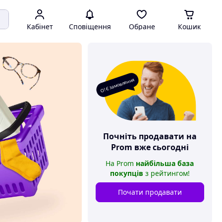
Кабінет
Сповіщення
Обране
Кошик
О! Є замовлення
Почніть продавати на
Prom
вже сьогодні
На
Prom
найбільша база
покупців
з рейтингом
!
Почати продавати