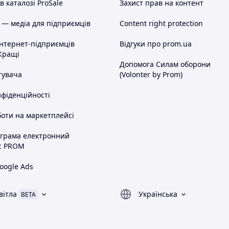
 каталозі ProSale
Захист прав на контент
 — медіа для підприємців
Content right protection
інтернет-підприємців
Відгуки про prom.ua
Кращі
Допомога Силам оборони
тувача
(Volonter by Prom)
нфіденційності
оти на маркетплейсі
ограма електронний
с PROM
oogle Ads
вітла
Українська
BETA