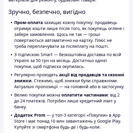
Зручно, безпечно, вигідно
Пром-оплата
захищає кожну покупку: продавець
отримує кошти лише після того, як покупець огляне і
забере замовлення. Щось не так — гроші
повертаються автоматично на картку. Плюс не
треба переплачувати за післяплату на пошті.
З підпискою Smart — безкоштовна доставка по всій
Україні за 50 грн на місяць. Достатньо однієї
покупки, щоб підписка окупилась.
Регулярно проходять
акції від продавців та сезонні
знижки.
Стежимо, щоб знижки були справжніми.
Актуальні пропозиції — на головній або в застосунку.
Великі покупки можна
оплатити частинами
: від 2
до 24 платежів. Потрібен лише кредитний ліміт у
банку.
Додаток Prom
— у топ-3 категорії «Покупки» в App
Store і має понад 10 млн завантажень у Google Play.
Купуйте зі смартфона будь-де і будь-коли.