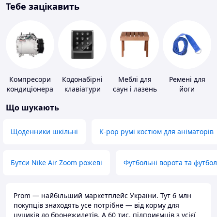
Тебе зацікавить
Компресори
Кодонабірні
Меблі для
Ремені для
кондиціонера
клавіатури
саун і лазень
йоги
Що шукають
Щоденники шкільні
K-pop румі костюм для аніматорів
Бутси Nike Air Zoom рожеві
Футбольні ворота та футбо
Prom — найбільший маркетплейс України. Тут 6 млн
покупців знаходять усе потрібне — від корму для
цуциків до бронежилетів. А 60 тис. підприємців з усієї