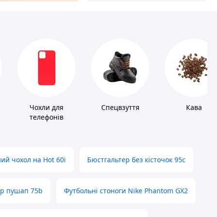
Чохли для
Спецвзуття
Кава
телефонів
ий чохол на Hot 60i
Бюстгальтер без кісточок 95с
ер пушап 75b
Футбольні стоноги Nike Phantom GX2