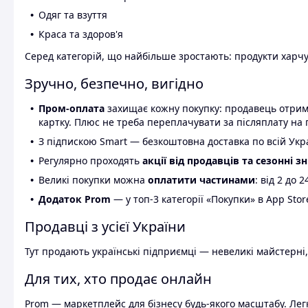
Одяг та взуття
Краса та здоров'я
Серед категорій, що найбільше зростають: продукти харчув
Зручно, безпечно, вигідно
Пром-оплата
захищає кожну покупку: продавець отриму
картку. Плюс не треба переплачувати за післяплату на 
З підпискою Smart — безкоштовна доставка по всій Украї
Регулярно проходять
акції від продавців та сезонні з
Великі покупки можна
оплатити частинами
: від 2 до 
Додаток Prom
— у топ-3 категорії «Покупки» в App Stor
Продавці з усієї України
Тут продають українські підприємці — невеликі майстерні,
Для тих, хто продає онлайн
Prom — маркетплейс для бізнесу будь-якого масштабу. Легк