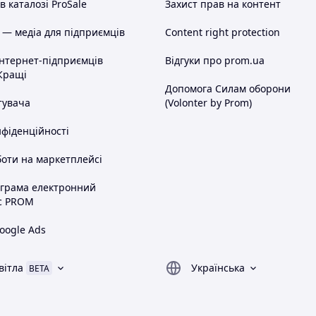
 каталозі ProSale
Захист прав на контент
 — медіа для підприємців
Content right protection
інтернет-підприємців
Відгуки про prom.ua
Кращі
Допомога Силам оборони
тувача
(Volonter by Prom)
нфіденційності
оти на маркетплейсі
ограма електронний
с PROM
oogle Ads
вітла
Українська
BETA