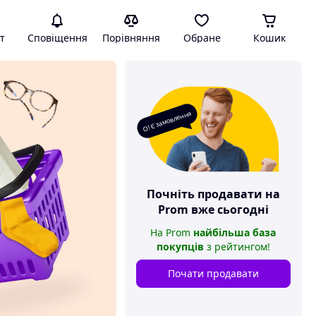
т
Сповіщення
Порівняння
Обране
Кошик
О! Є замовлення
Почніть продавати на
Prom
вже сьогодні
На
Prom
найбільша база
покупців
з рейтингом
!
Почати продавати