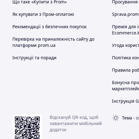
Що таке «Купити з Prom»
Просування в
Як купувати з Пром-оплатою
Sprava.prom
Рекомендації з безпечних покупок
Премія для 
Ecommerce.
Перевірка на приналежність сайту до
платформи prom.ua
Угода корис
Інструкції та поради
Політика ко
Правила роб
Бонусна пр
маркетплей
Інструкція G
Відскануй QR-код, щоб
Тема
-
с
завантажити мобільний
додаток