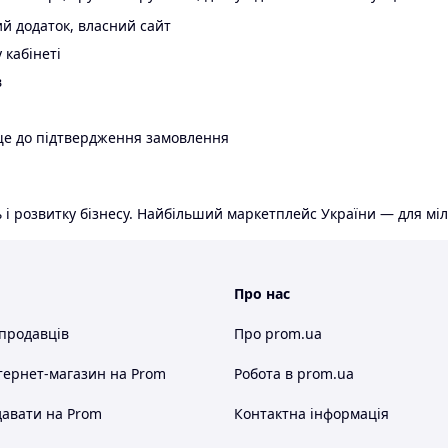
й додаток, власний сайт
 кабінеті
в
ще до підтвердження замовлення
 і розвитку бізнесу. Найбільший маркетплейс України — для міл
Про нас
 продавців
Про prom.ua
тернет-магазин
на Prom
Робота в prom.ua
авати на Prom
Контактна інформація