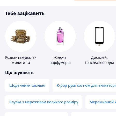
Матеріали для ремонту
Тебе зацікавить
Спорт і відпочинок
Розвантажувальні
Жіноча
Дисплей,
жилети та
парфумерія
touchscreen для
плитоноски без
телефонів
Що шукають
плит
Щоденники шкільні
K-pop румі костюм для аніматорі
Блузка з мереживом великого розміру
Мереживний ко