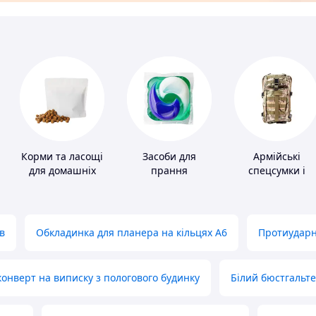
Корми та ласощі
Засоби для
Армійські
для домашніх
прання
спецсумки і
тварин і птахів
рюкзаки
в
Обкладинка для планера на кільцях А6
Протиударн
нверт на виписку з пологового будинку
Білий бюстгальт