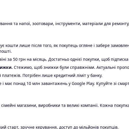
ання та напої, зоотовари, інструменти, матеріали для ремонту,
є кошти лише після того, як покупець огляне і забере замовл
пошті.
ні за 50 грн на місяць. Достатньо однієї покупки, щоб підписка
нижки.
Стежимо, щоб знижки були справжніми. Актуальні пропози
24 платежів. Потрібен лише кредитний ліміт у банку.
e і має понад 10 млн завантажень у Google Play. Купуйте зі смар
 сімейні магазини, виробники та великі компанії. Кожна покупка
ий старт, зручне керування, доступ до мільйонів покупців.