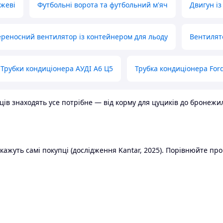
ожеві
Футбольні ворота та футбольний м'яч
Двигун із
реносний вентилятор із контейнером для льоду
Вентилят
Трубки кондиціонера АУДІ А6 Ц5
Трубка кондиціонера Ford
в знаходять усе потрібне — від корму для цуциків до бронежилет
ажуть самі покупці (дослідження Kantar, 2025). Порівнюйте пропо