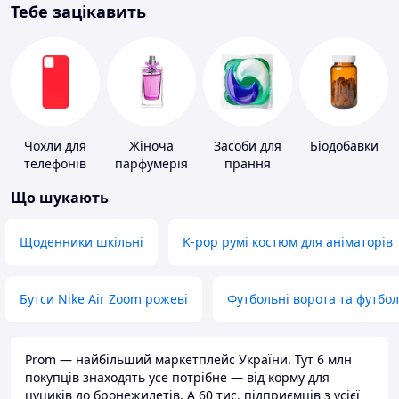
Тебе зацікавить
Чохли для
Жіноча
Засоби для
Біодобавки
телефонів
парфумерія
прання
Що шукають
Щоденники шкільні
K-pop румі костюм для аніматорів
Бутси Nike Air Zoom рожеві
Футбольні ворота та футбо
Prom — найбільший маркетплейс України. Тут 6 млн
покупців знаходять усе потрібне — від корму для
цуциків до бронежилетів. А 60 тис. підприємців з усієї