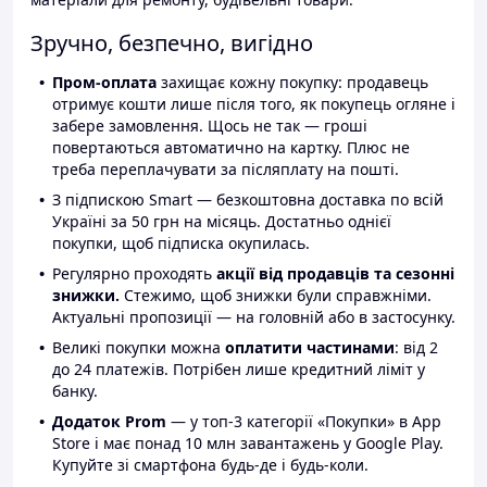
Зручно, безпечно, вигідно
Пром-оплата
захищає кожну покупку: продавець
отримує кошти лише після того, як покупець огляне і
забере замовлення. Щось не так — гроші
повертаються автоматично на картку. Плюс не
треба переплачувати за післяплату на пошті.
З підпискою Smart — безкоштовна доставка по всій
Україні за 50 грн на місяць. Достатньо однієї
покупки, щоб підписка окупилась.
Регулярно проходять
акції від продавців та сезонні
знижки.
Стежимо, щоб знижки були справжніми.
Актуальні пропозиції — на головній або в застосунку.
Великі покупки можна
оплатити частинами
: від 2
до 24 платежів. Потрібен лише кредитний ліміт у
банку.
Додаток Prom
— у топ-3 категорії «Покупки» в App
Store і має понад 10 млн завантажень у Google Play.
Купуйте зі смартфона будь-де і будь-коли.