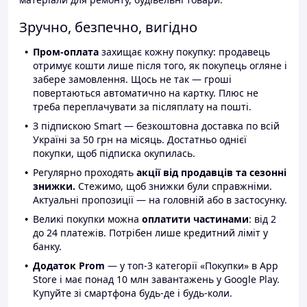
Зручно, безпечно, вигідно
Пром-оплата
захищає кожну покупку: продавець
отримує кошти лише після того, як покупець огляне і
забере замовлення. Щось не так — гроші
повертаються автоматично на картку. Плюс не
треба переплачувати за післяплату на пошті.
З підпискою Smart — безкоштовна доставка по всій
Україні за 50 грн на місяць. Достатньо однієї
покупки, щоб підписка окупилась.
Регулярно проходять
акції від продавців та сезонні
знижки.
Стежимо, щоб знижки були справжніми.
Актуальні пропозиції — на головній або в застосунку.
Великі покупки можна
оплатити частинами
: від 2
до 24 платежів. Потрібен лише кредитний ліміт у
банку.
Додаток Prom
— у топ-3 категорії «Покупки» в App
Store і має понад 10 млн завантажень у Google Play.
Купуйте зі смартфона будь-де і будь-коли.