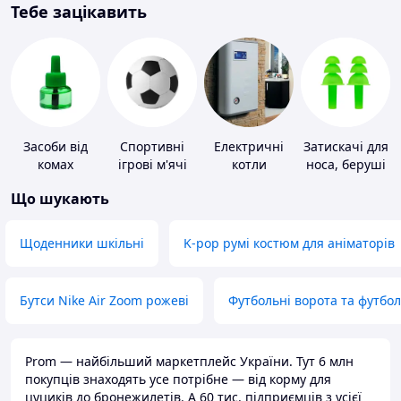
Тебе зацікавить
Засоби від
Спортивні
Електричні
Затискачі для
комах
ігрові м'ячі
котли
носа, беруші
для плавання
Що шукають
Щоденники шкільні
K-pop румі костюм для аніматорів
Бутси Nike Air Zoom рожеві
Футбольні ворота та футбо
Prom — найбільший маркетплейс України. Тут 6 млн
покупців знаходять усе потрібне — від корму для
цуциків до бронежилетів. А 60 тис. підприємців з усієї