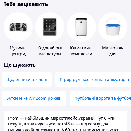
Тебе зацікавить
Музичні
Кодонабірні
Кліматичні
Матеріали
центри,
клавіатури
комплекси
для
магнітоли
облаштування
Що шукають
промислових
підлог
Щоденники шкільні
K-pop румі костюм для аніматорів
Бутси Nike Air Zoom рожеві
Футбольні ворота та футбо
Prom — найбільший маркетплейс України. Тут 6 млн
покупців знаходять усе потрібне — від корму для
цуциків до бронежилетів. А 60 тис. підприємців з усієї