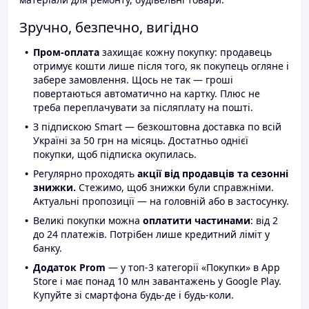
Зручно, безпечно, вигідно
Пром-оплата
захищає кожну покупку: продавець
отримує кошти лише після того, як покупець огляне і
забере замовлення. Щось не так — гроші
повертаються автоматично на картку. Плюс не
треба переплачувати за післяплату на пошті.
З підпискою Smart — безкоштовна доставка по всій
Україні за 50 грн на місяць. Достатньо однієї
покупки, щоб підписка окупилась.
Регулярно проходять
акції від продавців та сезонні
знижки.
Стежимо, щоб знижки були справжніми.
Актуальні пропозиції — на головній або в застосунку.
Великі покупки можна
оплатити частинами
: від 2
до 24 платежів. Потрібен лише кредитний ліміт у
банку.
Додаток Prom
— у топ-3 категорії «Покупки» в App
Store і має понад 10 млн завантажень у Google Play.
Купуйте зі смартфона будь-де і будь-коли.