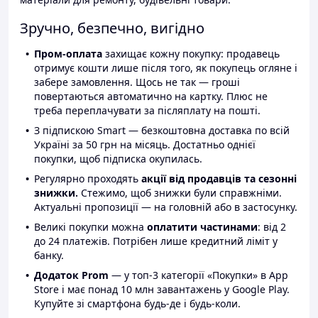
Зручно, безпечно, вигідно
Пром-оплата
захищає кожну покупку: продавець
отримує кошти лише після того, як покупець огляне і
забере замовлення. Щось не так — гроші
повертаються автоматично на картку. Плюс не
треба переплачувати за післяплату на пошті.
З підпискою Smart — безкоштовна доставка по всій
Україні за 50 грн на місяць. Достатньо однієї
покупки, щоб підписка окупилась.
Регулярно проходять
акції від продавців та сезонні
знижки.
Стежимо, щоб знижки були справжніми.
Актуальні пропозиції — на головній або в застосунку.
Великі покупки можна
оплатити частинами
: від 2
до 24 платежів. Потрібен лише кредитний ліміт у
банку.
Додаток Prom
— у топ-3 категорії «Покупки» в App
Store і має понад 10 млн завантажень у Google Play.
Купуйте зі смартфона будь-де і будь-коли.