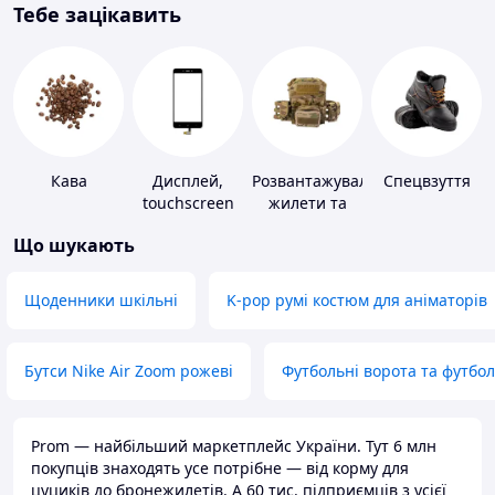
Тебе зацікавить
Кава
Дисплей,
Розвантажувальні
Спецвзуття
touchscreen
жилети та
для телефонів
плитоноски
Що шукають
без плит
Щоденники шкільні
K-pop румі костюм для аніматорів
Бутси Nike Air Zoom рожеві
Футбольні ворота та футбо
Prom — найбільший маркетплейс України. Тут 6 млн
покупців знаходять усе потрібне — від корму для
цуциків до бронежилетів. А 60 тис. підприємців з усієї