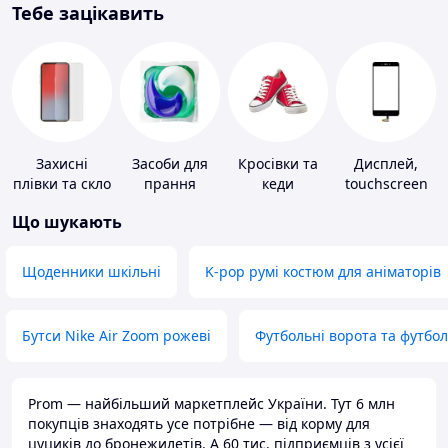
Тебе зацікавить
Захисні
Засоби для
Кросівки та
Дисплей,
плівки та скло
прання
кеди
touchscreen
для
для телефонів
Що шукають
портативних
пристроїв
Щоденники шкільні
K-pop румі костюм для аніматорів
Бутси Nike Air Zoom рожеві
Футбольні ворота та футбо
Prom — найбільший маркетплейс України. Тут 6 млн
покупців знаходять усе потрібне — від корму для
цуциків до бронежилетів. А 60 тис. підприємців з усієї