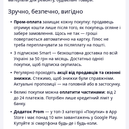
Зручно, безпечно, вигідно
Пром-оплата
захищає кожну покупку: продавець
отримує кошти лише після того, як покупець огляне і
забере замовлення. Щось не так — гроші
повертаються автоматично на картку. Плюс не
треба переплачувати за післяплату на пошті.
З підпискою Smart — безкоштовна доставка по всій
Україні за 50 грн на місяць. Достатньо однієї
покупки, щоб підписка окупилась.
Регулярно проходять
акції від продавців та сезонні
знижки.
Стежимо, щоб знижки були справжніми.
Актуальні пропозиції — на головній або в застосунку.
Великі покупки можна
оплатити частинами
: від 2
до 24 платежів. Потрібен лише кредитний ліміт у
банку.
Додаток Prom
— у топ-3 категорії «Покупки» в App
Store і має понад 10 млн завантажень у Google Play.
Купуйте зі смартфона будь-де і будь-коли.