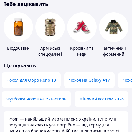
Тебе зацікавить
Біодобавки
Армійські
Кросівки та
Тактичний і
спецсумки і
кеди
формений
рюкзаки
одяг
Що шукають
Чохол для Oppo Reno 13
Чохол на Galaxy A17
Чохо
Футболка чоловіча Y2K-стиль
Жіночий костюм 2026
Prom — найбільший маркетплейс України. Тут 6 млн
покупців знаходять усе потрібне — від корму для
цуциків до бронежилетів. А 60 тис. підприємців з усієї