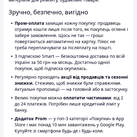
Зручно, безпечно, вигідно
Пром-оплата
захищає кожну покупку: продавець
отримує кошти лише після того, як покупець огляне і
забере замовлення. Щось не так — гроші
повертаються автоматично на картку. Плюс не
треба переплачувати за післяплату на пошті.
З підпискою Smart — безкоштовна доставка по всій
Україні за 50 грн на місяць. Достатньо однієї
покупки, щоб підписка окупилась.
Регулярно проходять
акції від продавців та сезонні
знижки.
Стежимо, щоб знижки були справжніми.
Актуальні пропозиції — на головній або в застосунку.
Великі покупки можна
оплатити частинами
: від 2
до 24 платежів. Потрібен лише кредитний ліміт у
банку.
Додаток Prom
— у топ-3 категорії «Покупки» в App
Store і має понад 10 млн завантажень у Google Play.
Купуйте зі смартфона будь-де і будь-коли.