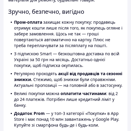
Зручно, безпечно, вигідно
Пром-оплата
захищає кожну покупку: продавець
отримує кошти лише після того, як покупець огляне і
забере замовлення. Щось не так — гроші
повертаються автоматично на картку. Плюс не
треба переплачувати за післяплату на пошті.
З підпискою Smart — безкоштовна доставка по всій
Україні за 50 грн на місяць. Достатньо однієї
покупки, щоб підписка окупилась.
Регулярно проходять
акції від продавців та сезонні
знижки.
Стежимо, щоб знижки були справжніми.
Актуальні пропозиції — на головній або в застосунку.
Великі покупки можна
оплатити частинами
: від 2
до 24 платежів. Потрібен лише кредитний ліміт у
банку.
Додаток Prom
— у топ-3 категорії «Покупки» в App
Store і має понад 10 млн завантажень у Google Play.
Купуйте зі смартфона будь-де і будь-коли.