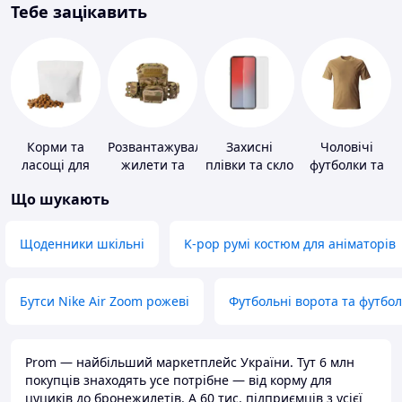
Тебе зацікавить
Корми та
Розвантажувальні
Захисні
Чоловічі
ласощі для
жилети та
плівки та скло
футболки та
домашніх
плитоноски
для
майки
Що шукають
тварин і
без плит
портативних
птахів
пристроїв
Щоденники шкільні
K-pop румі костюм для аніматорів
Бутси Nike Air Zoom рожеві
Футбольні ворота та футбо
Prom — найбільший маркетплейс України. Тут 6 млн
покупців знаходять усе потрібне — від корму для
цуциків до бронежилетів. А 60 тис. підприємців з усієї