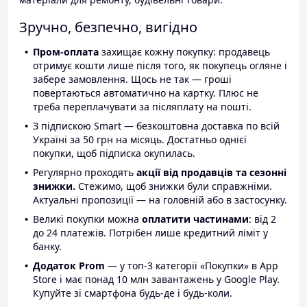
Зручно, безпечно, вигідно
Пром-оплата
захищає кожну покупку: продавець
отримує кошти лише після того, як покупець огляне і
забере замовлення. Щось не так — гроші
повертаються автоматично на картку. Плюс не
треба переплачувати за післяплату на пошті.
З підпискою Smart — безкоштовна доставка по всій
Україні за 50 грн на місяць. Достатньо однієї
покупки, щоб підписка окупилась.
Регулярно проходять
акції від продавців та сезонні
знижки.
Стежимо, щоб знижки були справжніми.
Актуальні пропозиції — на головній або в застосунку.
Великі покупки можна
оплатити частинами
: від 2
до 24 платежів. Потрібен лише кредитний ліміт у
банку.
Додаток Prom
— у топ-3 категорії «Покупки» в App
Store і має понад 10 млн завантажень у Google Play.
Купуйте зі смартфона будь-де і будь-коли.