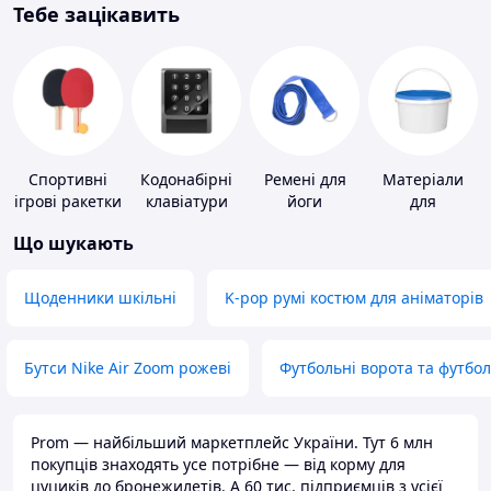
Тебе зацікавить
Спортивні
Кодонабірні
Ремені для
Матеріали
ігрові ракетки
клавіатури
йоги
для
облаштування
Що шукають
промислових
підлог
Щоденники шкільні
K-pop румі костюм для аніматорів
Бутси Nike Air Zoom рожеві
Футбольні ворота та футбо
Prom — найбільший маркетплейс України. Тут 6 млн
покупців знаходять усе потрібне — від корму для
цуциків до бронежилетів. А 60 тис. підприємців з усієї