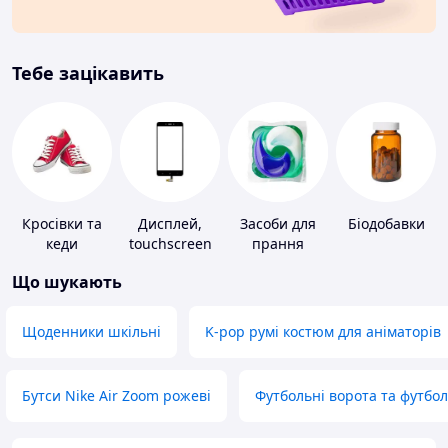
Тебе зацікавить
Кросівки та
Дисплей,
Засоби для
Біодобавки
кеди
touchscreen
прання
для телефонів
Що шукають
Щоденники шкільні
K-pop румі костюм для аніматорів
Бутси Nike Air Zoom рожеві
Футбольні ворота та футбо