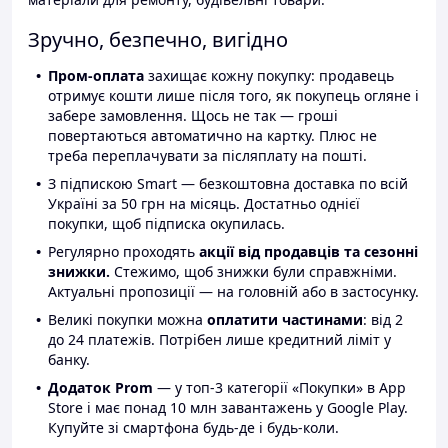
Зручно, безпечно, вигідно
Пром-оплата
захищає кожну покупку: продавець
отримує кошти лише після того, як покупець огляне і
забере замовлення. Щось не так — гроші
повертаються автоматично на картку. Плюс не
треба переплачувати за післяплату на пошті.
З підпискою Smart — безкоштовна доставка по всій
Україні за 50 грн на місяць. Достатньо однієї
покупки, щоб підписка окупилась.
Регулярно проходять
акції від продавців та сезонні
знижки.
Стежимо, щоб знижки були справжніми.
Актуальні пропозиції — на головній або в застосунку.
Великі покупки можна
оплатити частинами
: від 2
до 24 платежів. Потрібен лише кредитний ліміт у
банку.
Додаток Prom
— у топ-3 категорії «Покупки» в App
Store і має понад 10 млн завантажень у Google Play.
Купуйте зі смартфона будь-де і будь-коли.