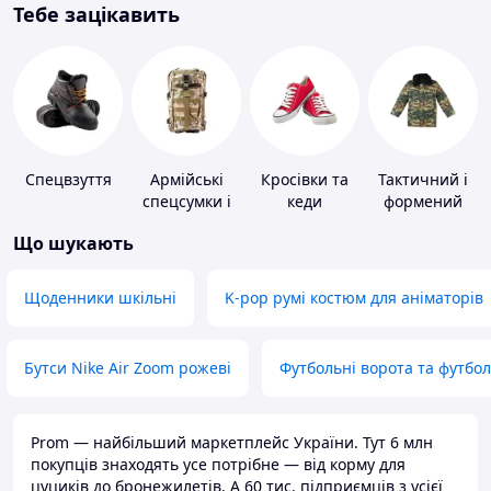
Тебе зацікавить
Спецвзуття
Армійські
Кросівки та
Тактичний і
спецсумки і
кеди
формений
рюкзаки
одяг
Що шукають
Щоденники шкільні
K-pop румі костюм для аніматорів
Бутси Nike Air Zoom рожеві
Футбольні ворота та футбо
Prom — найбільший маркетплейс України. Тут 6 млн
покупців знаходять усе потрібне — від корму для
цуциків до бронежилетів. А 60 тис. підприємців з усієї