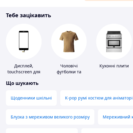
Матеріали для ремонту
Тебе зацікавить
Спорт і відпочинок
Дисплей,
Чоловічі
Кухонні плити
touchscreen для
футболки та
телефонів
майки
Що шукають
Щоденники шкільні
K-pop румі костюм для аніматорі
Блузка з мереживом великого розміру
Мереживний ко