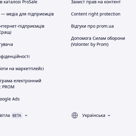
 каталозі ProSale
Захист прав на контент
 — медіа для підприємців
Content right protection
інтернет-підприємців
Відгуки про prom.ua
Кращі
Допомога Силам оборони
тувача
(Volonter by Prom)
нфіденційності
оти на маркетплейсі
ограма електронний
с PROM
oogle Ads
вітла
Українська
BETA