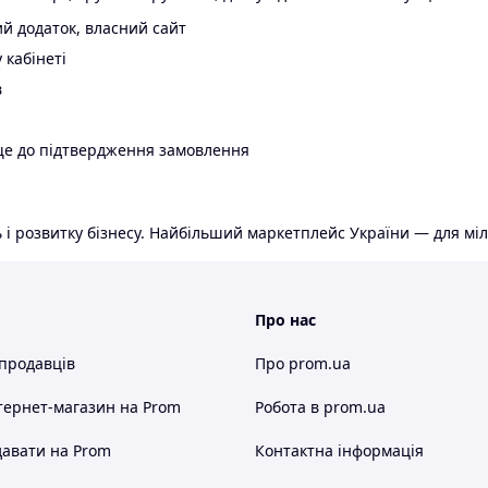
й додаток, власний сайт
 кабінеті
в
ще до підтвердження замовлення
 і розвитку бізнесу. Найбільший маркетплейс України — для міл
Про нас
 продавців
Про prom.ua
тернет-магазин
на Prom
Робота в prom.ua
авати на Prom
Контактна інформація