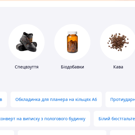
Спецвзуття
Біодобавки
Кава
в
Обкладинка для планера на кільцях А6
Протиударн
нверт на виписку з пологового будинку
Білий бюстгальт