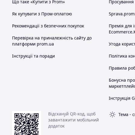
Що таке «Купити з Prom»
Просування в
Як купувати з Пром-оплатою
Sprava.prom
Рекомендації з безпечних покупок
Премія для 
Ecommerce.
Перевірка на приналежність сайту до
платформи prom.ua
Угода корис
Інструкції та поради
Політика ко
Правила роб
Бонусна пр
маркетплей
Інструкція G
Відскануй QR-код, щоб
Тема
-
с
завантажити мобільний
додаток