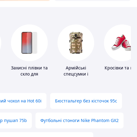
Захисні плівки та
Армійські
Кросівки та ке
скло для
спецсумки і
портативних
рюкзаки
пристроїв
ий чохол на Hot 60i
Бюстгальтер без кісточок 95с
ер пушап 75b
Футбольні стоноги Nike Phantom GX2