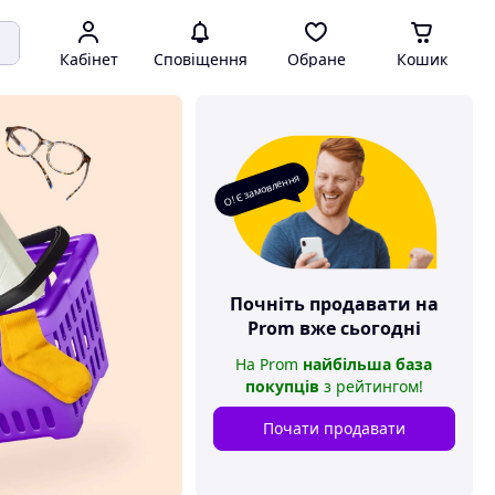
Кабінет
Сповіщення
Обране
Кошик
О! Є замовлення
Почніть продавати на
Prom
вже сьогодні
На
Prom
найбільша база
покупців
з рейтингом
!
Почати продавати