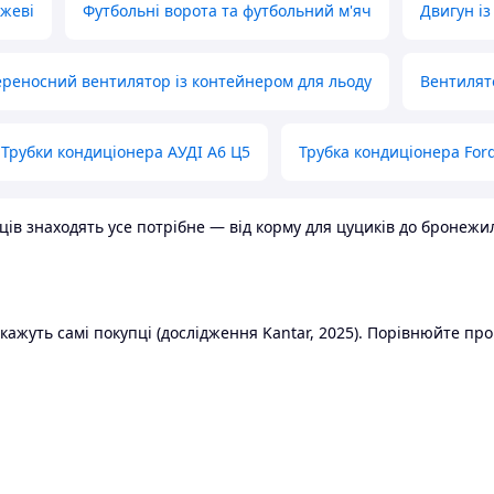
ожеві
Футбольні ворота та футбольний м'яч
Двигун із
реносний вентилятор із контейнером для льоду
Вентилят
Трубки кондиціонера АУДІ А6 Ц5
Трубка кондиціонера Ford
в знаходять усе потрібне — від корму для цуциків до бронежилет
ажуть самі покупці (дослідження Kantar, 2025). Порівнюйте пропо