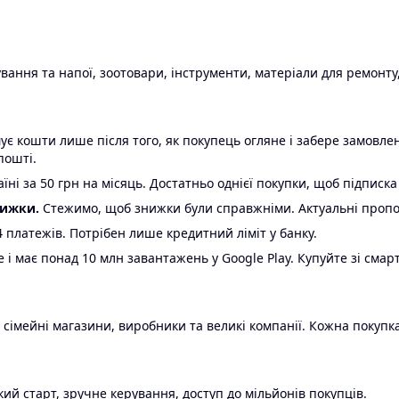
ання та напої, зоотовари, інструменти, матеріали для ремонту,
є кошти лише після того, як покупець огляне і забере замовл
пошті.
ні за 50 грн на місяць. Достатньо однієї покупки, щоб підписка
нижки.
Стежимо, щоб знижки були справжніми. Актуальні пропози
24 платежів. Потрібен лише кредитний ліміт у банку.
e і має понад 10 млн завантажень у Google Play. Купуйте зі смар
 сімейні магазини, виробники та великі компанії. Кожна покупка
ий старт, зручне керування, доступ до мільйонів покупців.