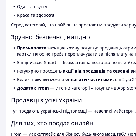
Одяг та взуття
Краса та здоров'я
Серед категорій, що найбільше зростають: продукти харчув
Зручно, безпечно, вигідно
Пром-оплата
захищає кожну покупку: продавець отриму
картку. Плюс не треба переплачувати за післяплату на 
З підпискою Smart — безкоштовна доставка по всій Украї
Регулярно проходять
акції від продавців та сезонні з
Великі покупки можна
оплатити частинами
: від 2 до 
Додаток Prom
— у топ-3 категорії «Покупки» в App Stor
Продавці з усієї України
Тут продають українські підприємці — невеликі майстерні,
Для тих, хто продає онлайн
Prom — маркетплейс для бізнесу будь-якого масштабу. Легк